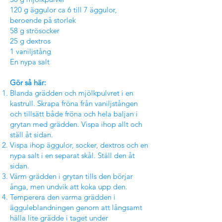
120 g äggulor ca 6 till 7 äggulor,
beroende på storlek
58 g strösocker
25 g dextros
1 vaniljstång
En nypa salt
Gör så här:
Blanda grädden och mjölkpulvret i en
kastrull. Skrapa fröna från vaniljstången
och tillsätt både fröna och hela baljan i
grytan med grädden. Vispa ihop allt och
ställ åt sidan.
Vispa ihop äggulor, socker, dextros och en
nypa salt i en separat skål. Ställ den åt
sidan.
Värm grädden i grytan tills den börjar
ånga, men undvik att koka upp den.
Temperera den varma grädden i
ägguleblandningen genom att långsamt
hälla lite grädde i taget under