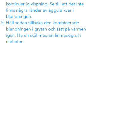
kontinuerlig vispning. Se till att det inte
finns några ränder av äggula kvar i
blandningen.
Häll sedan tillbaka den kombinerade
blandningen i grytan och sätt på värmen
igen. Ha en skål med en finmaskig sil i
närheten.
Medan du vispar kontinuerligt, värm
glassbasen upp till 82°C.
Så snart den når denna temperatur, häll
den genom silen för att ta bort eventuella
klumpar.
Vispa glassbottnen kort i skålen för att
släppa ut lite värme. Överför blandningen
till en behållare och kyl den över natten
för att låta den vila.
Nästa morgon häller du mjölken i
glassbottnen och blandar ihop allt. För
jämnare resultat kan du använda en
stavmixer, men en visp fungerar lika bra.
Kärna glassbasen i din glassmaskin enligt