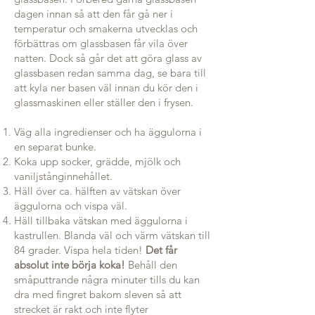
dagen innan så att den får gå ner i
temperatur och smakerna utvecklas och
förbättras om glassbasen får vila över
natten. Dock så går det att göra glass av
glassbasen redan samma dag, se bara till
att kyla ner basen väl innan du kör den i
glassmaskinen eller ställer den i frysen.
Väg alla ingredienser och ha äggulorna i
en separat bunke.
Koka upp socker, grädde, mjölk och
vaniljstånginnehållet.
Häll över ca. hälften av vätskan över
äggulorna och vispa väl.
Häll tillbaka vätskan med äggulorna i
kastrullen. Blanda väl och värm vätskan till
84 grader. Vispa hela tiden!
Det får
absolut inte börja koka!
Behåll den
småputtrande några minuter tills du kan
dra med fingret bakom sleven så att
strecket är rakt och inte flyter