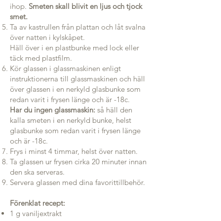
ihop.
Smeten skall blivit en ljus och tjock
smet.
Ta av kastrullen från plattan och låt svalna
över natten i kylskåpet.
Häll över i en plastbunke med lock eller
täck med plastfilm.
Kör glassen i glassmaskinen enligt
instruktionerna till glassmaskinen och häll
över glassen i en nerkyld glasbunke som
redan varit i frysen länge och är -18c.
Har du ingen glassmaskin:
så häll den
kalla smeten i en nerkyld bunke, helst
glasbunke som redan varit i frysen länge
och är -18c.
Frys i minst 4 timmar, helst över natten.
Ta glassen ur frysen cirka 20 minuter innan
den ska serveras.
Servera glassen med dina favorittillbehör.
Förenklat recept:
1 g vaniljextrakt