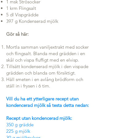
1 msk Strösocker
1 krm Flingsalt
5 dl Vispgrädde
397 g Kondenserad mjölk
Gör så här:
Mortla samman vaniljextrakt med socker
och flingsalt. Blanda med grädden i en
skål och vispa fluffigt med en elvisp.
Tillsätt kondenserad mjölk i den vispade
grädden och blanda om försiktigt.
Häll smeten i en avlång brödform och
ställ in i frysen i 6 tim.
Vill du ha ett ytterligare recept utan
kondencerad mjölk så testa detta nedan:
Recept utan kondencerad mjölk:
350 g grädde
225 g mjölk
30 g mjölkpulver