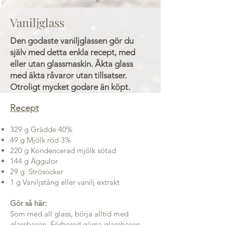
Vaniljglass
Den godaste vaniljglassen gör du
själv med detta enkla recept, med
eller utan glassmaskin. Äkta glass
med äkta råvaror utan tillsatser.
Otroligt mycket godare än köpt.
Recept
329 g Grädde 40%
49 g Mjölk röd 3%
220 g Kondencerad mjölk sötad
144 g Äggulor
29 g Strösocker
1 g Vaniljstång eller vanilj extrakt
Gör så här:
Som med all glass, börja alltid med
glassbasen. Förbered gärna glassbasen