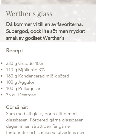
Werther's glass
Då kommer vi till en av favoriterna.
Supergod, dock lite söt men mycket
smak av godiset Werther's
Recept
330 g Grädde 40%
110 g Mjölk röd 3%
160 g Kondencerad mjölk sötad
100 g Äggulor
100 g Polkagrisar
35 g Dextrose
Gör så här:
Som med all glass, börja alltid med
glassbasen. Förbered gärna glassbasen
dagen innan så att den får gå ner i
temperatur och smakerna utvecklas och