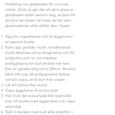
förbättras om glassbasen får vila över
natten. Dock så går det att göra glass av
glassbasen redan samma dag, se bara till
att kyla ner basen väl innan du kör den i
glassmaskinen eller ställer den i frysen.
Väg alla ingredienser och ha äggulorna i
en separat bunke.
Koka upp grädde, mjölk, kondencerad
mjölk,dextrose och polkagrisarna och låt
småputtra och rör om medans
polkagrisarna till slult smälter ner helt.
Det tar ganska lång tid ca 20min. Använd
helst inte visp då polkagrisarna fastnar
och blir svåra att få bort från vispen
Låt allt kallna liten stund
Vispa äggulorna till porös smet
Häll över det avsvalnade från kastrullen
över till bunke med äggsmeten och vispa
samtidigt.
Ställ in bunken med lock eller plastfilm i