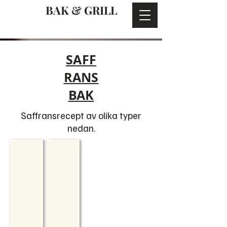
BAK & GRILL
SAFF
RANS
BAK
Saffransrecept av olika typer
nedan.
Lussekatter tangzhong
Saffransbullar tangzhong
Lussekatter
Vanliga
gjorda
snurror
med
och
tangzhong
deg
med
tangzhong.
Superluftiga